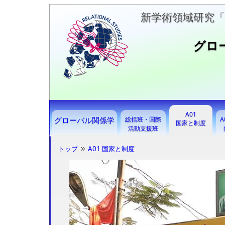
新学術領域研究
グロ
A01
グローバル関係学
総括班・国際
A
国家と制度
活動支援班
トップ
A01 国家と制度