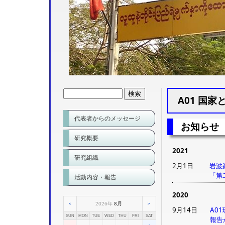
A01 国
代表者からのメッセージ
お知らせ
研究概要
2021
研究組織
2月1日
岩波叢
「第
活動内容・報告
2020
2026年
8月
＜
＞
9月14日
A0
SUN
MON
TUE
WED
THU
FRI
SAT
報告