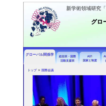
新学術領域研究
グロ
グローバル関係学
総括班・国際
A01
A
国家と制度
活動支援班
トップ
国際会議