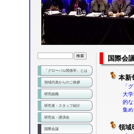
国際会
「グローバル関係学」とは
本新
領域代表からのご挨拶
「グ
大学
研究組織
的な
研究者・スタッフ紹介
集め
研究会・講演会
領域
国際会議